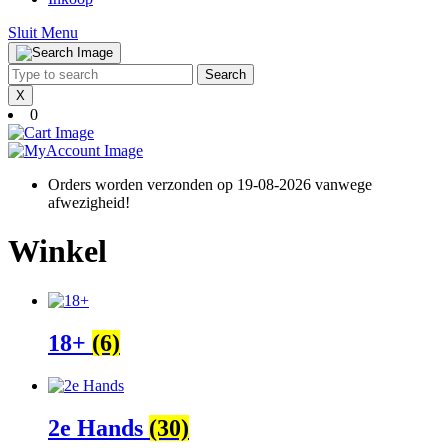
Close
Sluit Menu
Menu
Search
for:
X
0
Cart
Image
MyAccount
Image
Orders worden verzonden op 19-08-2026 vanwege
afwezigheid!
Winkel
18+
(6)
2e Hands
(30)