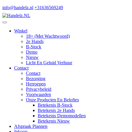
Skip
Email
Phone
Youtube
Facebook
Twitter
RSS
Linkedin
info@handelz.nl
+31636569249
to
Number
content
Skip
Open
to
Menu
content
Winkel
18+ (met Wachtwoord)
2e Hands
B-Stock
Demo
Nieuw
Licht En Geluid Verhuur
Contact
Contact
Bezorging
Herroepen
Privacybeleid
Voorwaarden
Onze Producten En Beloftes
Betekenis B-Stock
Betekenis 2e Hands
Betekenis Demomodellen
Betekenis Nieuw
Afspraak Plannen
Inkoop